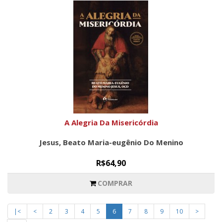
A Alegria Da Misericórdia
Jesus, Beato Maria-eugênio Do Menino
R$64,90
COMPRAR
|<
<
2
3
4
5
6
7
8
9
10
>