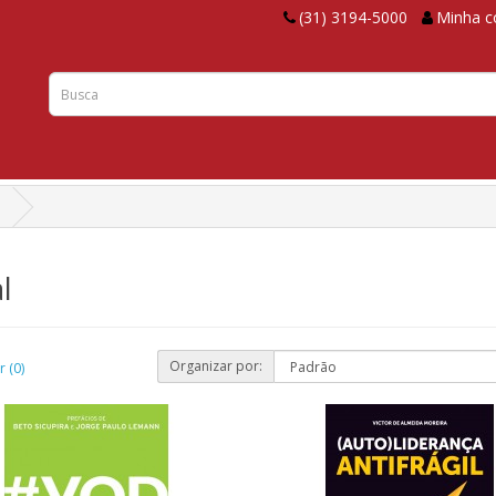
(31) 3194-5000
Minha c
l
Organizar por:
 (0)