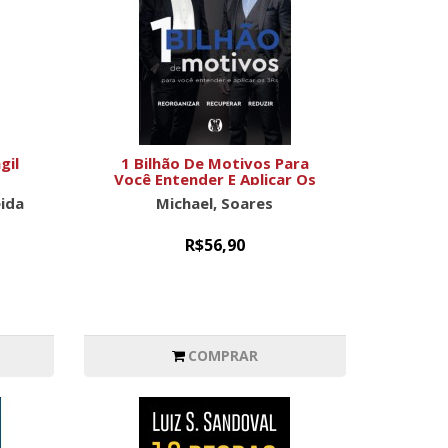
gil
1 Bilhão De Motivos Para
Você Entender E Aplicar Os
3rs: Reorganizar; Recuperar;
eida
Michael, Soares
Reduzir.
R$56,90
COMPRAR