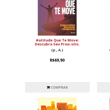
#atitude Que Te Move:
Descubra Seu Prop-sito,
Supere Seus Medos E
(p., A.)
Transforme Sua Vida
R$69,90
COMPRAR