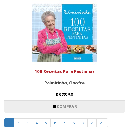
100 Receitas Para Festinhas
Palmirinha, Onofre
R$78,50
COMPRAR
1
2
3
4
5
6
7
8
9
>
>|