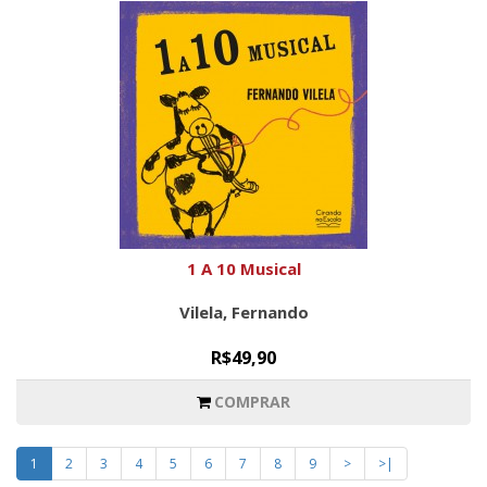
1 A 10 Musical
Vilela, Fernando
R$49,90
COMPRAR
1
2
3
4
5
6
7
8
9
>
>|