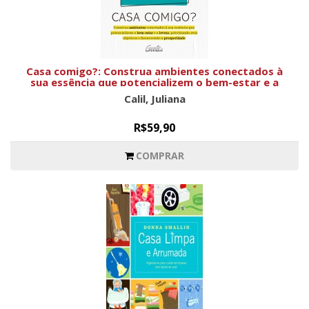
Casa comigo?: Construa ambientes conectados à
sua essência que potencializem o bem-estar e a
leveza, priorizando seus objetivos e favorecendo a
Calil, Juliana
prosperidade
R$59,90
COMPRAR