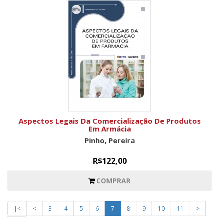
Aspectos Legais Da Comercialização De Produtos
Em Armácia
Pinho, Pereira
R$122,00
COMPRAR
|<
<
3
4
5
6
7
8
9
10
11
>