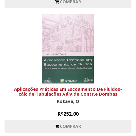
COMPRAR
Aplicações Práticas Em Escoamento De Fluidos-
cálc.de Tubulações,válv.de Contr.e Bombas
Centrífugas
Rotava, O
R$252,00
COMPRAR