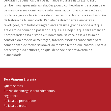
verdadeiros venenos para os humanos e p ara a natureza. O livro
também nos apresenta as relações pouco conhecidas entre a comida e
os mais diversos domínios da vida humana, como as conversações, o
poder e a geopolítica.A rica e deliciosa história da comida é indissociável
da história da hu manidade. Repleta de descobertas, embates e
revoluções, tem todos os ingredientes de uma grande epopeia.O que
era o ato de comer no passado? O que ele é hoje? O que será amanhã?
Compreender essa história é fundamental se você deseja assumir o
control e da própria alimentação, fazendo escolhas conscientes para
comer bem e de forma saudável, ao mesmo tempo que contribui para a
preservação da natureza, da qual depende a sobrevivência da
humanidade.
Boa Viagem Livraria
Quem somos
Prazos de entrega e procedimentos
Segurança
Política de privacidade
Política de troca